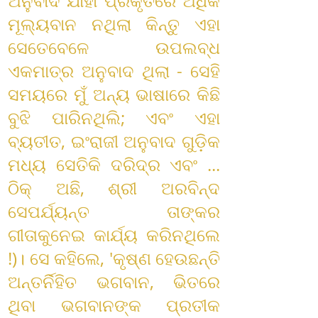
ଅନୁବାଦ ଯାହା ପ୍ରକୃତରେ ଅଧିକ
ମୂଲ୍ୟବାନ ନଥିଲା କିନ୍ତୁ ଏହା
ସେତେବେଳେ ଉପଲବ୍ଧ
ଏକମାତ୍ର ଅନୁବାଦ ଥିଲା - ସେହି
ସମୟରେ ମୁଁ ଅନ୍ୟ ଭାଷାରେ କିଛି
ବୁଝି ପାରିନଥିଲି; ଏବଂ ଏହା
ବ୍ୟତୀତ, ଇଂରାଜୀ ଅନୁବାଦ ଗୁଡ଼ିକ
ମଧ୍ୟ ସେତିକି ଦରିଦ୍ର ଏବଂ ...
ଠିକ୍ ଅଛି, ଶ୍ରୀ ଅରବିନ୍ଦ
ସେପର୍ଯ୍ୟନ୍ତ ତାଙ୍କର
ଗୀତାକୁନେଇ କାର୍ଯ୍ୟ କରିନଥିଲେ
!)। ସେ କହିଲେ, 'କୃଷ୍ଣ ହେଉଛନ୍ତି
ଅନ୍ତର୍ନିହିତ ଭଗବାନ, ଭିତରେ
ଥିବା ଭଗବାନଙ୍କ ପ୍ରତୀକ