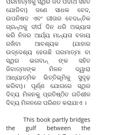
ପରମାତ୍ମାକୁ ସ୍ଥିର ଜଡ ପଦାର୍ଥ ସହିତ
ଯୋଡିବା) ଜଣେ ସାଧକ ବେଦ,
ଉପନିଷଦ ଏବଂ ଗୀତାର ବେଦାନ୍ତିକ
ଗ୍ରନ୍ଥକୁ ଦୀର୍ଘ ଦିନ ଧରି ଅଭ୍ୟାସ
କରି ନିଜର ଆର୍ଯ୍ୟ ମାନ୍ୟତା ବଜାୟ
ରଖିବା ଆବଶ୍ୟକ (ଯାହାର
ଉଦ୍ଦେଶ୍ୟ ହେଉଛି ପରମାତ୍ମା ବା
ସ୍ଥିର ଭଗବାନ୍ ଙ୍କ ସହିତ
ଜିବାତ୍ମାଙ୍କ ମିଳନ ଦ୍ୱାରା
ଆଧ୍ୟାତ୍ମିକ ଭିତ୍ତିଭୂମିକୁ ସୁଦୃଢ଼
କରିବା)। ପୂର୍ଣ୍ଣ ଯୋଗରେ ସ୍ଥିର
ଦିବ୍ୟ ମିଳନକୁ ପ୍ରତିଷ୍ଠିତ ଗତିଶୀଳ
ଦିବ୍ୟ ମିଳନରେ ପରିଣତ କରାଯାଏ ।
This book partly bridges
the gulf between the