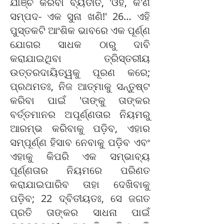
ଯାଞ୍ଚ କରିବା ବ୍ୟତୀତ, 'ଓହ, କ'ଣ
ସମ୍ପଦ- ଏକ ସୁନା ଖଣି!' 26… ଏହି
ପୁସ୍ତକଟି ଆଂଶିକ ଭାବରେ ଏକ ପୂର୍ଣ୍ଣ
ଯୋଗର ସାଧକ ଠାରୁ ଦାବି
କରାଯାଇଥିବା ତ୍ରିସ୍ତରୀୟ
ଉତ୍ତରଦାୟିତ୍ୱକୁ ପୂରଣ କରେ;
ପ୍ରଥମତଃ, ନିଜ ଆତ୍ମାକୁ ସନ୍ତୁଷ୍ଟ
କରିବା ପାଇଁ 'ତାଙ୍କୁ ତାଙ୍କର
ବର୍ତ୍ତମାନର ଅପୂର୍ଣ୍ଣତାର ନିୟମରୁ
ଆରମ୍ଭ କରିବାକୁ ପଡ଼ିବ, ଏହାର
ସମ୍ପୂର୍ଣ୍ଣ ହିସାବ ନେବାକୁ ପଡ଼ିବ ଏବଂ
ଏହାକୁ କିପରି ଏକ ସମ୍ଭାବ୍ୟ
ପୂର୍ଣ୍ଣତାର ନିୟମରେ ପରିଣତ
କରାଯାଇପାରିବ ତାହା ଦେଖିବାକୁ
ପଡ଼ିବ; 22 ଦ୍ବିତୀୟତଃ, ସେ ଜଗତ
ପ୍ରତି ତାଙ୍କର ସାଧନା ପାଇଁ