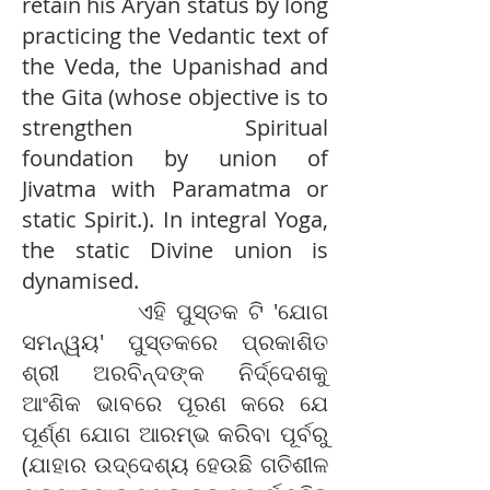
retain his Aryan status by long
practicing the Vedantic text of
the Veda, the Upanishad and
the Gita (whose objective is to
strengthen Spiritual
foundation by union of
Jivatma with Paramatma or
static Spirit.). In integral Yoga,
the static Divine union is
dynamised.
ଏହି ପୁସ୍ତକ ଟି 'ଯୋଗ
ସମନ୍ୱୟ' ପୁସ୍ତକରେ ପ୍ରକାଶିତ
ଶ୍ରୀ ଅରବିନ୍ଦଙ୍କ ନିର୍ଦ୍ଦେଶକୁ
ଆଂଶିକ ଭାବରେ ପୂରଣ କରେ ଯେ
ପୂର୍ଣ୍ଣ ଯୋଗ ଆରମ୍ଭ କରିବା ପୂର୍ବରୁ
(ଯାହାର ଉଦ୍ଦେଶ୍ୟ ହେଉଛି ଗତିଶୀଳ