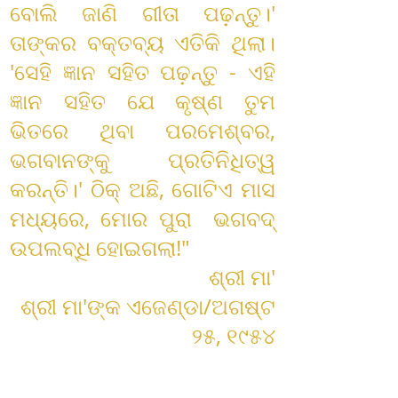
ବୋଲି ଜାଣି ଗୀତା ପଢ଼ନ୍ତୁ।'
ତାଙ୍କର ବକ୍ତବ୍ୟ ଏତିକି ଥିଲା।
'ସେହି ଜ୍ଞାନ ସହିତ ପଢ଼ନ୍ତୁ - ଏହି
ଜ୍ଞାନ ସହିତ ଯେ କୃଷ୍ଣ ତୁମ
ଭିତରେ ଥିବା ପରମେଶ୍ବର,
ଭଗବାନଙ୍କୁ ପ୍ରତିନିଧିତ୍ୱ
କରନ୍ତି।' ଠିକ୍ ଅଛି, ଗୋଟିଏ ମାସ
ମଧ୍ୟରେ, ମୋର ପୁରା ଭଗବଦ୍
ଉପଲବ୍ଧି ହୋଇଗଲା!"
ଶ୍ରୀ ମା'
ଶ୍ରୀ ମା'ଙ୍କ
ଏଜେଣ୍ଡା/ଅଗଷ୍ଟ
୨୫, ୧୯୫୪