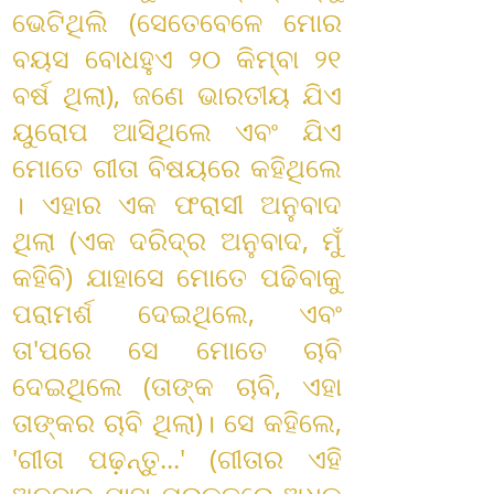
ଭେଟିଥିଲି (ସେତେବେଳେ ମୋର
ବୟସ ବୋଧହୁଏ ୨୦ କିମ୍ବା ୨୧
ବର୍ଷ ଥିଲା), ଜଣେ ଭାରତୀୟ ଯିଏ
ୟୁରୋପ ଆସିଥିଲେ ଏବଂ ଯିଏ
ମୋତେ ଗୀତା ବିଷୟରେ କହିଥିଲେ
। ଏହାର ଏକ ଫରାସୀ ଅନୁବାଦ
ଥିଲା (ଏକ ଦରିଦ୍ର ଅନୁବାଦ, ମୁଁ
କହିବି) ଯାହାସେ ମୋତେ ପଢିବାକୁ
ପରାମର୍ଶ ଦେଇଥିଲେ, ଏବଂ
ତା'ପରେ ସେ ମୋତେ ଚାବି
ଦେଇଥିଲେ (ତାଙ୍କ ଚାବି, ଏହା
ତାଙ୍କର ଚାବି ଥିଲା)। ସେ କହିଲେ,
'ଗୀତା ପଢ଼ନ୍ତୁ...' (ଗୀତାର ଏହି