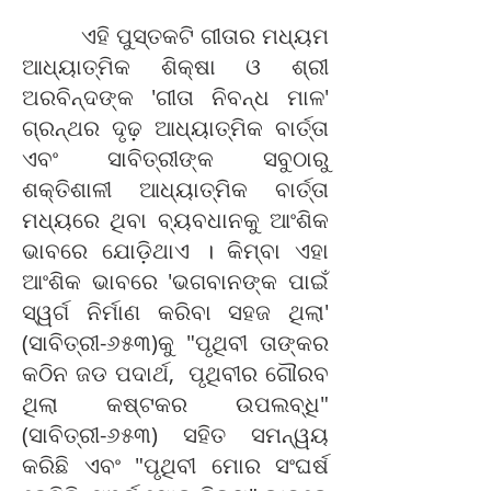
ଏହି ପୁସ୍ତକଟି ଗୀତାର ମଧ୍ୟମ
ଆଧ୍ୟାତ୍ମିକ ଶିକ୍ଷା ଓ ଶ୍ରୀ
ଅରବିନ୍ଦଙ୍କ 'ଗୀତା ନିବନ୍ଧ ମାଳ'
ଗ୍ରନ୍ଥର ଦୃଢ଼ ଆଧ୍ୟାତ୍ମିକ ବାର୍ତ୍ତା
ଏବଂ ସାବିତ୍ରୀଙ୍କ ସବୁଠାରୁ
ଶକ୍ତିଶାଳୀ ଆଧ୍ୟାତ୍ମିକ ବାର୍ତ୍ତା
ମଧ୍ୟରେ ଥିବା ବ୍ୟବଧାନକୁ ଆଂଶିକ
ଭାବରେ ଯୋଡ଼ିଥାଏ । କିମ୍ବା ଏହା
ଆଂଶିକ ଭାବରେ 'ଭଗବାନଙ୍କ ପାଇଁ
ସ୍ୱର୍ଗ ନିର୍ମାଣ କରିବା ସହଜ ଥିଲା'
(ସାବିତ୍ରୀ-୬୫୩)କୁ "ପୃଥିବୀ ତାଙ୍କର
କଠିନ ଜଡ ପଦାର୍ଥ, ପୃଥିବୀର ଗୌରବ
ଥିଲା କଷ୍ଟକର ଉପଲବ୍ଧି"
(ସାବିତ୍ରୀ-୬୫୩) ସହିତ ସମନ୍ୱୟ
କରିଛି ଏବଂ "ପୃଥିବୀ ମୋର ସଂଘର୍ଷ