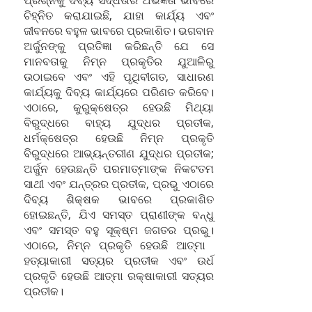
ପ୍ରଶ୍ନକୁ ଦିବ୍ୟ ସିଦ୍ଧତାର ଅଭିଜ୍ଞତା ଭାବରେ
ଚିହ୍ନିତ କରାଯାଇଛି, ଯାହା କାର୍ଯ୍ୟ ଏବଂ
ଜୀବନରେ ବହୁଳ ଭାବରେ ପ୍ରକାଶିତ। ଭଗବାନ
ଅର୍ଜୁନଙ୍କୁ ପ୍ରତିଜ୍ଞା କରିଛନ୍ତି ଯେ ସେ
ମାନବତାକୁ ନିମ୍ନ ପ୍ରକୃତିର ଯୁଆଳିରୁ
ଉଠାଇବେ ଏବଂ ଏହି ପୃଥିବୀଗତ, ସାଧାରଣ
କାର୍ଯ୍ୟକୁ ଦିବ୍ୟ କାର୍ଯ୍ୟରେ ପରିଣତ କରିବେ।
ଏଠାରେ, କୁରୁକ୍ଷେତ୍ର ହେଉଛି ମିଥ୍ୟା
ବିରୁଦ୍ଧରେ ବାହ୍ୟ ଯୁଦ୍ଧର ପ୍ରତୀକ,
ଧର୍ମକ୍ଷେତ୍ର ହେଉଛି ନିମ୍ନ ପ୍ରକୃତି
ବିରୁଦ୍ଧରେ ଆଭ୍ୟନ୍ତରୀଣ ଯୁଦ୍ଧର ପ୍ରତୀକ;
ଅର୍ଜୁନ ହେଉଛନ୍ତି ପରମାତ୍ମାଙ୍କ ନିକଟତମ
ସାଥୀ ଏବଂ ଯନ୍ତ୍ରର ପ୍ରତୀକ, ପ୍ରଭୁ ଏଠାରେ
ଦିବ୍ୟ ଶିକ୍ଷକ ଭାବରେ ପ୍ରକାଶିତ
ହୋଇଛନ୍ତି, ଯିଏ ସମସ୍ତ ପ୍ରାଣୀଙ୍କ ବନ୍ଧୁ
ଏବଂ ସମସ୍ତ ବହୁ ସୂକ୍ଷ୍ମ ଜଗତର ପ୍ରଭୁ।
ଏଠାରେ, ନିମ୍ନ ପ୍ରକୃତି ହେଉଛି ଆତ୍ମା ​​
ହତ୍ୟାକାରୀ ସତ୍ୟର ପ୍ରତୀକ ଏବଂ ଉର୍ଧ
ପ୍ରକୃତି ହେଉଛି ଆତ୍ମା ​​ରକ୍ଷାକାରୀ ସତ୍ୟର
ପ୍ରତୀକ।