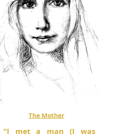
The Mother
“I met a man (I was