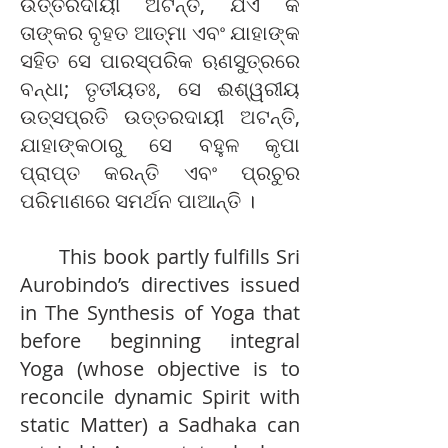
ଉତ୍ତରଦାୟୀ ଅଟନ୍ତି, ଯିଏ କି
ତାଙ୍କର ବୃହତ ଆତ୍ମା ଏବଂ ଯାହାଙ୍କ
ସହିତ ସେ ପାରସ୍ପରିକ ଋଣସୁତ୍ରରେ
ବନ୍ଧା; ତୃତୀୟତଃ, ସେ ଈଶ୍ୱରୀୟ
ଉତ୍ସପ୍ରତି ଉତ୍ତରଦାୟୀ ଅଟନ୍ତି,
ଯାହାଙ୍କଠାରୁ ସେ ବହୁଳ କୃପା
ପ୍ରାପ୍ତ କରନ୍ତି ଏବଂ ପ୍ରଚୁର
ପରିମାଣରେ ସମର୍ଥନ ପାଆନ୍ତି ।
This book partly fulfills Sri
Aurobindo’s directives issued
in The Synthesis of Yoga that
before beginning integral
Yoga (whose objective is to
reconcile dynamic Spirit with
static Matter) a Sadhaka can