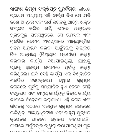
ସାରାଂଶ କିମ୍ବା ସଂକ୍ଷିପ୍ତ ପୁନର୍ବିଚାର
: ଗୀତାର
ପ୍ରଥମ ଅଧ୍ୟାୟ ଏହି ବାର୍ତ୍ତା ଦିଏ ଯେ ଯଦି
ଜଣେ ଅନ୍ତର ଏବଂ ଉର୍ଧ ଜଗତରୁ ଆତ୍ମ ​​ଶକ୍ତି
ସଂଗ୍ରହ କରିବ ନାହିଁ, ତେବେ ଅତ୍ୟନ୍ତ
ପ୍ରତିକୂଳ ପରିସ୍ଥିତିରେ, ସେ ତାମସିକ ଏବଂ
ରାଜସିକ ଚେତନା ଅବସ୍ଥାରେ ଆଧ୍ୟାତ୍ମିକ
ପତନ ଅନୁଭବ କରିବ। ଅର୍ଜୁନଙ୍କୁ ତାଙ୍କର
ନିଜ ଆତ୍ମୀୟ (ମିଥ୍ୟାର ପ୍ରତୀକ) ହତ୍ୟା
କରିବାର କାର୍ଯ୍ୟ ଦିଆଯାଇଥିଲା, ଯାହାକୁ
ପ୍ରଭୁ ସୂକ୍ଷ୍ମ ଜଗତରେ ପୂର୍ବରୁ ହତ୍ୟା
କରିଥିଲେ। ଯଦି ସେହି କାର୍ଯ୍ୟ ଏକ ବିଶ୍ବାତିତ
ଶକ୍ତିର ହସ୍ତକ୍ଷେପ ଦ୍ୱାରା ସୂକ୍ଷ୍ମ
ଜଗତରେ ପୂର୍ବରୁ ସମ୍ପାଦିତ ହୁଏ ତେବେ ସେହି
ବସ୍ତୁଗତ ଏବଂ ବାହ୍ୟ କାର୍ଯ୍ୟକୁ ଦିବ୍ୟ କାର୍ଯ୍ୟ
ଭାବରେ ବିବେଚନା କରାଯାଏ। ଏହି ଜଗତ ଏବଂ
ଜୀବନକୁ ଏଠାରେ ଏକାଧିକ ସୂକ୍ଷ୍ମ ଜଗତରେ
ଚାଲିଥିବା ଆଭ୍ୟନ୍ତରୀଣ ଏବଂ ବାହ୍ୟ ଯୁଦ୍ଧର
କ୍ଷେତ୍ର ଭାବରେ ଗ୍ରହଣ କରାଯାଇଛି।
ଗୀତାରେ ଅର୍ଜୁନଙ୍କ ଦ୍ୱାରା ଉଠାଯାଇଥିବା ମୂଳ