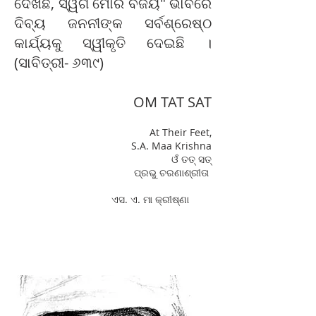
ଦେଖିଛି, ସ୍ୱର୍ଗ ମୋର ବିଜୟ" ଭାବରେ
ଦିବ୍ୟ ଜନନୀଙ୍କ ସର୍ବଶ୍ରେଷ୍ଠ
କାର୍ଯ୍ୟକୁ ସ୍ୱୀକୃତି ଦେଇଛି ।
(ସାବିତ୍ରୀ- ୬୩୯)
OM TAT SAT
At Their Feet,
S.A. Maa Krishna
ଓଁ ତତ୍ ସତ୍
ପ୍ରଭୁ ଚରଣାଶ୍ରୀତା
ଏସ. ଏ. ମା କ୍ରୀଷ୍ଣା