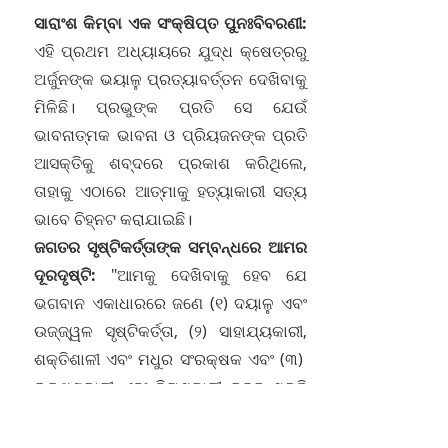
ସାରାଂଶ କିମ୍ବା ଏକ ସଂକ୍ଷିପ୍ତ ପୁନଃବିବରଣୀ:
ଏହି ପ୍ରଥମ ଅଧ୍ୟାୟରେ ଯୁଦ୍ଧ କ୍ଷେତ୍ରରୁ
ଅର୍ଜୁନଙ୍କ ଭୟାଳୁ ପ୍ରତ୍ୟାବର୍ତ୍ତନ ଦେଖିବାକୁ
ମିଳିଛି। ପ୍ରଭୁଙ୍କ ପ୍ରତି ସେ ଯେଉଁ
ଭାବନାତ୍ମକ ଭାବନା ଓ ପ୍ରିୟଜନଙ୍କ ପ୍ରତି
ଆସକ୍ତିକୁ ଶବ୍ଦରେ ପ୍ରକାଶ କରିଥିଲେ,
ତାହାକୁ ଏଠାରେ ଆତ୍ମାକୁ ହତ୍ୟାକାରୀ ସତ୍ୟ
ଭାବେ ଚିହ୍ନଟ କରାଯାଇଛି।
ଜଗତର ସୃଷ୍ଟିକର୍ତ୍ତାଙ୍କ ସମ୍ବନ୍ଧରେ ଆମର
ଦୂରଦୃଷ୍ଟି:
"ଆମକୁ ଦେଖିବାକୁ ହେବ ଯେ
ଭଗବାନ ଏକାଧାରରେ ଜଣେ (୧) ଦୟାଳୁ ଏବଂ
ଉଜ୍ଜ୍ୱଳ ସୃଷ୍ଟିକର୍ତ୍ତା, (୨) ସାହାଯ୍ୟକାରୀ,
ଶକ୍ତିଶାଳୀ ଏବଂ ମଧୁର ସଂରକ୍ଷକ ଏବଂ (୩)
ଭକ୍ଷଣକାରୀ ଏବଂ ବିନାଶକାରୀ ରୁଦ୍ର ଶକ୍ତି
ଅଟନ୍ତି।" 382